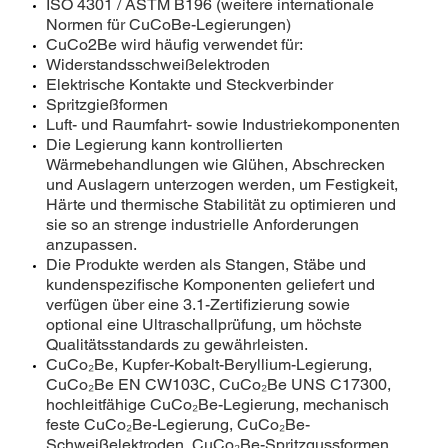
ISO 4301 / ASTM B196 (weitere internationale
Normen für CuCoBe-Legierungen)
CuCo2Be wird häufig verwendet für:
Widerstandsschweißelektroden
Elektrische Kontakte und Steckverbinder
Spritzgießformen
Luft- und Raumfahrt- sowie Industriekomponenten
Die Legierung kann kontrollierten
Wärmebehandlungen wie Glühen, Abschrecken
und Auslagern unterzogen werden, um Festigkeit,
Härte und thermische Stabilität zu optimieren und
sie so an strenge industrielle Anforderungen
anzupassen.
Die Produkte werden als Stangen, Stäbe und
kundenspezifische Komponenten geliefert und
verfügen über eine 3.1-Zertifizierung sowie
optional eine Ultraschallprüfung, um höchste
Qualitätsstandards zu gewährleisten.
CuCo₂Be, Kupfer-Kobalt-Beryllium-Legierung,
CuCo₂Be EN CW103C, CuCo₂Be UNS C17300,
hochleitfähige CuCo₂Be-Legierung, mechanisch
feste CuCo₂Be-Legierung, CuCo₂Be-
Schweißelektroden, CuCo₂Be-Spritzgussformen,