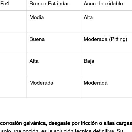
5Fe4
Bronce Estándar
Acero Inoxidable
Media
Alta
Buena
Moderada (Pitting)
Alta
Baja
Moderada
Moderada
 
corrosión galvánica, desgaste por fricción o altas cargas
solo una opción, es la solución técnica definitiva. Su 