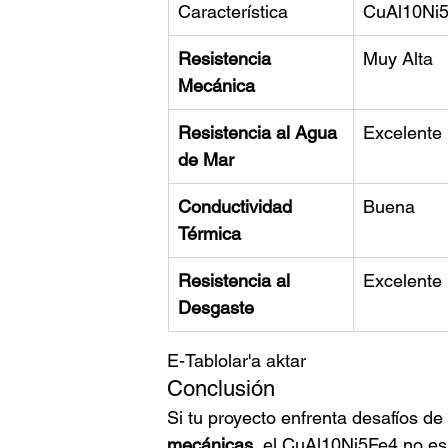
Característica
CuAl10Ni
Resistencia 
Muy Alta
Mecánica
Resistencia al Agua 
Excelente
de Mar
Conductividad 
Buena
Térmica
Resistencia al 
Excelente
Desgaste
E-Tablolar'a aktar
Conclusión
Si tu proyecto enfrenta desafíos de
mecánicas
, el CuAl10Ni5Fe4 no es 