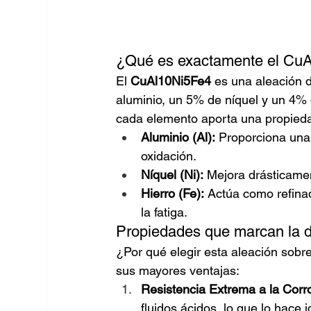
¿Qué es exactamente el Cu
El 
CuAl10Ni5Fe4
 es una aleación 
aluminio, un 5% de níquel y un 4% 
cada elemento aporta una propiedad
Aluminio (Al):
 Proporciona una 
oxidación.
Níquel (Ni):
 Mejora drásticament
Hierro (Fe):
 Actúa como refinad
la fatiga.
Propiedades que marcan la d
¿Por qué elegir esta aleación sobr
sus mayores ventajas:
Resistencia Extrema a la Corr
fluidos ácidos, lo que lo hace