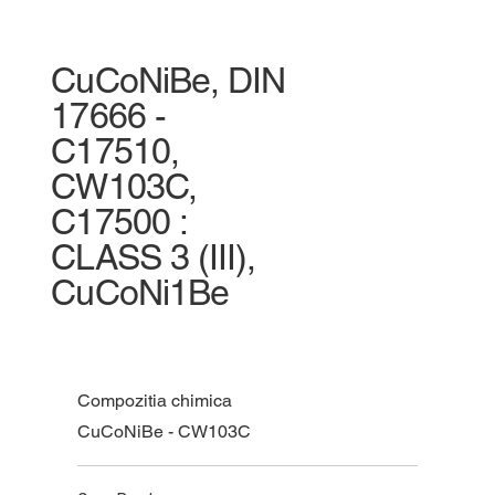
CuCoNiBe, DIN
17666 -
C17510,
CW103C,
C17500 :
CLASS 3 (III),
CuCoNi1Be
Compozitia chimica
CuCoNiBe - CW103C