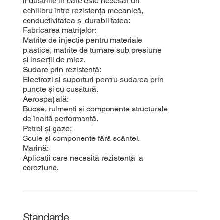
industriile în care este necesar un
echilibru între rezistența mecanică,
conductivitatea și durabilitatea:
Fabricarea matrițelor:
Matrițe de injecție pentru materiale
plastice, matrițe de turnare sub presiune
și inserții de miez.
Sudare prin rezistență:
Electrozi și suporturi pentru sudarea prin
puncte și cu cusătură.
Aerospațială:
Bucșe, rulmenți și componente structurale
de înaltă performanță.
Petrol și gaze:
Scule și componente fără scântei.
Marină:
Aplicații care necesită rezistență la
coroziune.
Standarde