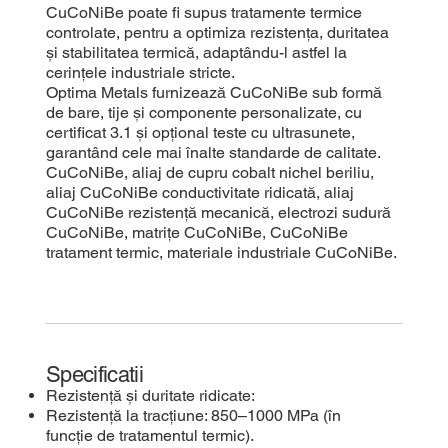
CuCoNiBe poate fi supus tratamente termice
controlate, pentru a optimiza rezistența, duritatea
și stabilitatea termică, adaptându-l astfel la
cerințele industriale stricte.
Optima Metals furnizează CuCoNiBe sub formă
de bare, tije și componente personalizate, cu
certificat 3.1 și opțional teste cu ultrasunete,
garantând cele mai înalte standarde de calitate.
CuCoNiBe, aliaj de cupru cobalt nichel beriliu,
aliaj CuCoNiBe conductivitate ridicată, aliaj
CuCoNiBe rezistență mecanică, electrozi sudură
CuCoNiBe, matrițe CuCoNiBe, CuCoNiBe
tratament termic, materiale industriale CuCoNiBe.
Specificatii
Rezistență și duritate ridicate:
Rezistență la tracțiune: 850–1000 MPa (în
funcție de tratamentul termic).