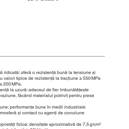
ridicată: oferă o rezistență bună la tensiune și
cu valori tipice de rezistență la tracțiune ≥ 550 MPa
 ≥ 200 MPa.
stență la uzură: adaosul de fier îmbunătățește
abraziune, făcând materialul potrivit pentru piese
iune: performanțe bune în medii industriale
tmosferă și contact cu agenți de coroziune
oprietăți fizice: densitate aproximativă de 7,5 g/cm³