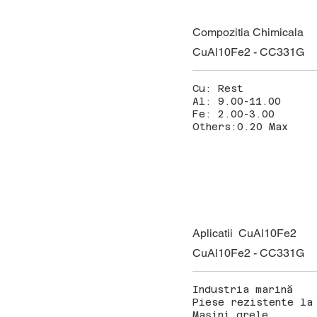
Compozitia Chimicala
CuAl10Fe2 - CC331G
Cu: Rest
Al: 9.00-11.00
Fe: 2.00-3.00
Others:0.20 Max
Aplicatii CuAl10Fe2
CuAl10Fe2 - CC331G
Industria marină
Piese rezistente la
Mașini grele