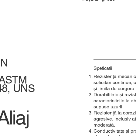
IN
Speficatii
, ASTM
Rezistență mecanică 
solicitări continue, 
48, UNS
și limita de curgere
Durabilitate și rezi
caracteristicile la 
supuse uzurii.
liaj
Rezistență la coroz
agresive, inclusiv a
moderată.
Conductivitate și pr