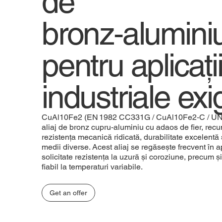
de
bronz‑aluminiu
pentru aplicați
industriale ex
CuAl10Fe2 (EN 1982 CC331G / CuAl10Fe2‑C / UN
aliaj de bronz cupru‑aluminiu cu adaos de fier, rec
rezistența mecanică ridicată, durabilitate excelentă și
medii diverse. Acest aliaj se regăsește frecvent în a
solicitate rezistența la uzură și coroziune, precum 
fiabil la temperaturi variabile.
Get an offer