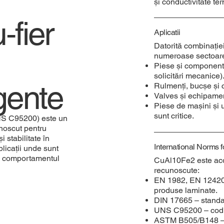
și conductivitate te
‑fier
Aplicatii
Datorită combinației
i
numeroase sectoare 
Piese și component
solicitări mecanice)
igente
Rulmenți, bucșe și 
Valves și echipame
Piese de mașini și u
sunt critice.
S C95200) este un
unoscut pentru
 stabilitate în
International Norms
plicații unde sunt
și comportamentul
CuAl10Fe2 este acop
recunoscute:
EN 1982, EN 12420,
produse laminate.
DIN 17665 – standar
UNS C95200 – cod i
ASTM B505/B148 – s