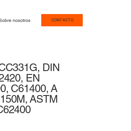
Sobre nosotros
CONTACTO
 CC331G, DIN
2420, EN
0, C61400, A
B150M, ASTM
C62400