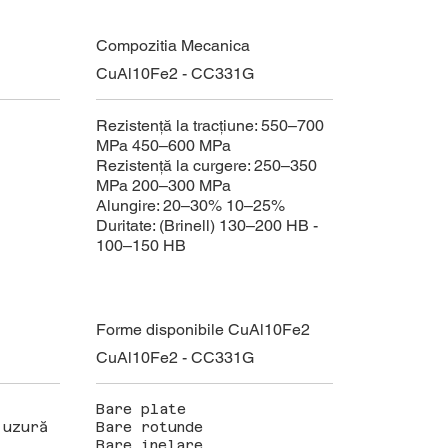
Compozitia Mecanica
CuAl10Fe2 - CC331G
Rezistență la tracțiune: 550–700
MPa 450–600 MPa
Rezistență la curgere: 250–350
MPa 200–300 MPa
Alungire: 20–30% 10–25%
Duritate: (Brinell) 130–200 HB -
100–150 HB
Forme disponibile CuAl10Fe2
CuAl10Fe2 - CC331G
Bare plate
 uzură
Bare rotunde
Bare inelare