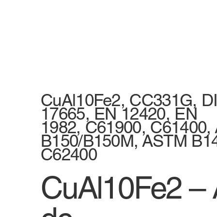
CuAl10Fe2, CC331G, D
17665, EN 12420, EN
1982, C61900, C61400
B150/B150M, ASTM B1
C62400
CuAl10Fe2 – A