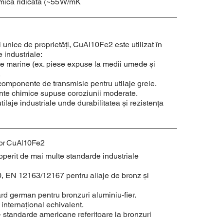
rmică ridicată (~55 W/mK
 unice de proprietăți, CuAl10Fe2 este utilizat în
industriale:
e marine (ex. piese expuse la medii umede și
.
componente de transmisie pentru utilaje grele.
nte chimice supuse coroziunii moderate.
tilaje industriale unde durabilitatea și rezistența
 for CuAl10Fe2
erit de mai multe standarde industriale
 EN 12163/12167 pentru aliaje de bronz și
d german pentru bronzuri aluminiu‑fier.
nternațional echivalent.
tandarde americane referitoare la bronzuri